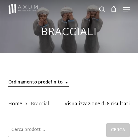
Skip
Menu
to
search
Close
main
Menu
BRACCIALI
content
Ordinamento predefinito
Home
Bracciali
Visualizzazione di 8 risultati
Cerca:
CERCA