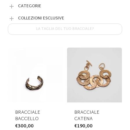
CATEGORIE
COLLEZIONI ESCLUSIVE
LA TAGLIA DEL TUO BRACCIALE?
BRACCIALE
BRACCIALE
BACCELLO
CATENA
€
300,00
Questo
€
190,00
Questo