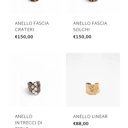
essere
nella
scelte
pagina
nella
del
ANELLO FASCIA
ANELLO FASCIA
pagina
prodotto
CRATERI
SOLCHI
del
€
150,00
Questo
€
150,00
Questo
prodotto
prodotto
prodotto
ha
ha
più
più
varianti.
varianti.
Le
Le
opzioni
opzioni
possono
possono
essere
essere
scelte
scelte
nella
nella
ANELLO
ANELLO LINEAR
pagina
pagina
INTRECCI DI
€
88,00
Questo
del
del