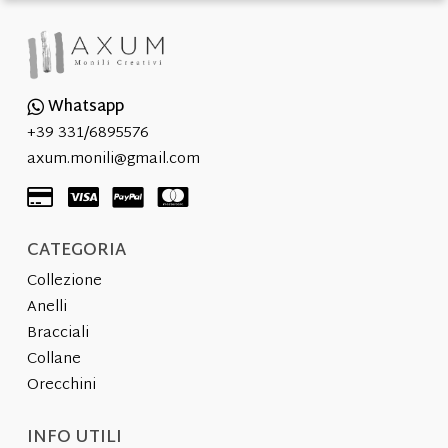
scelte
nella
nella
pagina
pagina
del
del
prodotto
Whatsapp
prodotto
+39 331/6895576
axum.monili@gmail.com
CATEGORIA
Collezione
Anelli
Bracciali
Collane
Orecchini
INFO UTILI