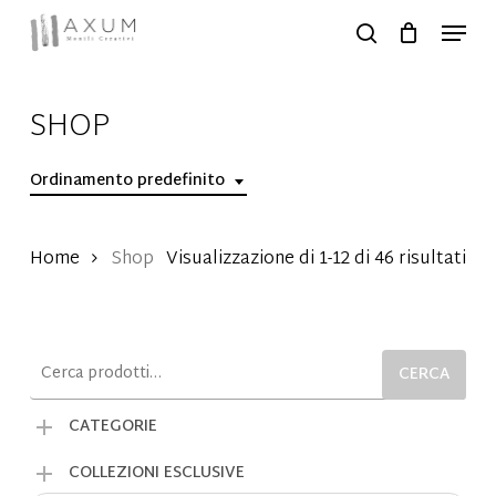
Skip
Menu
to
search
Close
main
Menu
content
SHOP
Ordinamento predefinito
Home
Shop
Visualizzazione di 1-12 di 46 risultati
Cerca:
CERCA
CATEGORIE
COLLEZIONI ESCLUSIVE