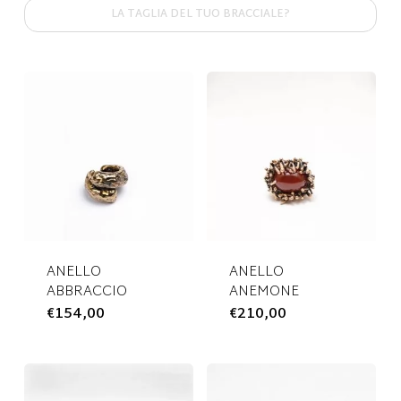
LA TAGLIA DEL TUO BRACCIALE?
ANELLO
ANELLO
ABBRACCIO
ANEMONE
€
154,00
Questo
€
210,00
Questo
prodotto
prodotto
ha
ha
più
più