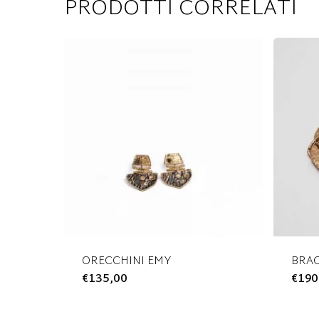
PRODOTTI CORRELATI
ORECCHINI EMY
BRAC
€
135,00
Questo
€
190
prodotto
ha