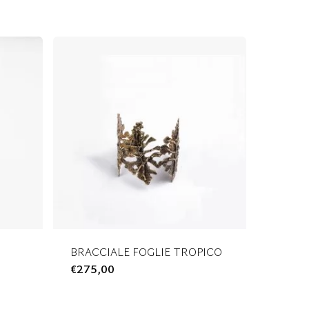
BRACCIALE FOGLIE TROPICO
€
275,00
Questo
prodotto
ha