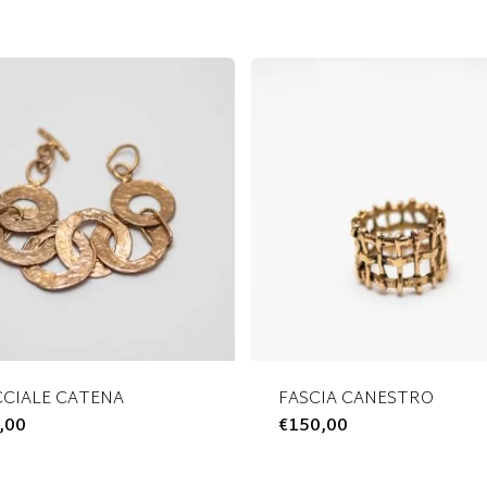
CIALE CATENA
FASCIA CANESTRO
,00
Questo
€
150,00
Questo
prodotto
prodotto
ha
ha